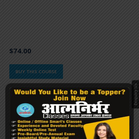
$74.00
BUY THIS COURSE
Enquiry Us
Course Features
Lectures
0