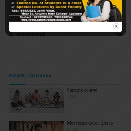
Quizzes
0
Students
1
Assessments
Yes
RECENT COURSES
Sample course
Free
Maecenas dolor libero
$33.00