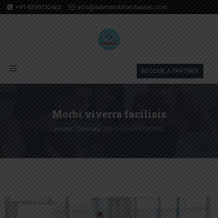
+91 8299232463
info@aatmanirbharclasses.com
BECOME A PARTNER
Morbi viverra facilisis
Home
›
Courses
›
Morbi viverra facilisis