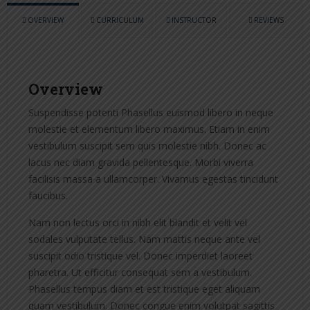
OVERVIEW
CURRICULUM
INSTRUCTOR
REVIEWS
Overview
Suspendisse potenti Phasellus euismod libero in neque
molestie et elementum libero maximus. Etiam in enim
vestibulum suscipit sem quis molestie nibh. Donec ac
lacus nec diam gravida pellentesque. Morbi viverra
facilisis massa a ullamcorper. Vivamus egestas tincidunt
faucibus.
Nam non lectus orci in nibh elit blandit et velit vel
sodales vulputate tellus. Nam mattis neque ante vel
suscipit odio tristique vel. Donec imperdiet laoreet
pharetra. Ut efficitur consequat sem a vestibulum.
Phasellus tempus diam et est tristique eget aliquam
quam vestibulum. Donec congue enim volutpat sagittis