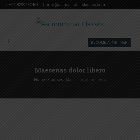
+91 8299232463
info@aatmanirbharclasses.com
BECOME A PARTNER
Maecenas dolor libero
Home
›
Courses
›
Maecenas dolor libero